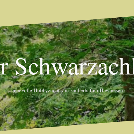
er Schwarzac
Liebevolle Hobbyzucht von zauberhaften Havanesern