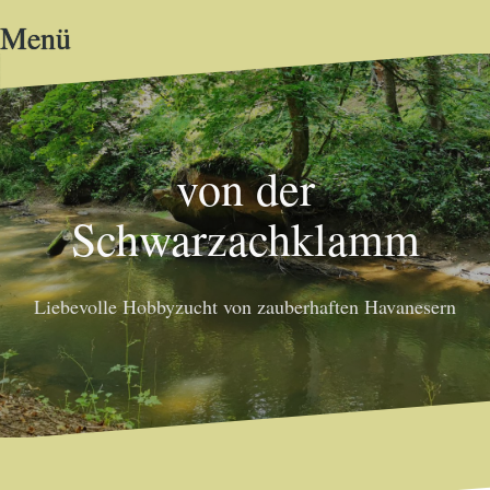
Zum
Menü
Inhalt
springen
von der
Schwarzachklamm
Liebevolle Hobbyzucht von zauberhaften Havanesern