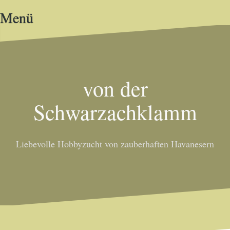
Zum
Menü
Inhalt
springen
von der
Schwarzachklamm
Liebevolle Hobbyzucht von zauberhaften Havanesern