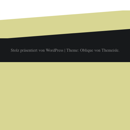
Stolz präsentiert von WordPress
|
Theme:
Oblique
von Themeisle.