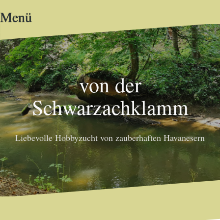
Zum
Menü
Inhalt
springen
von der
Schwarzachklamm
Liebevolle Hobbyzucht von zauberhaften Havanesern